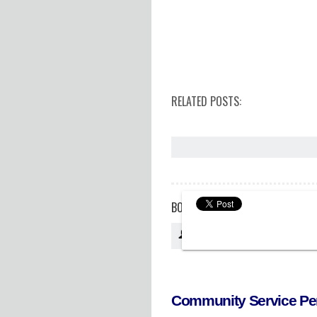
RELATED POSTS:
BOCA PREP INTERNATIONAL SCH
Antonio.gonzalez
11:48 a.m.
Community Service Pe