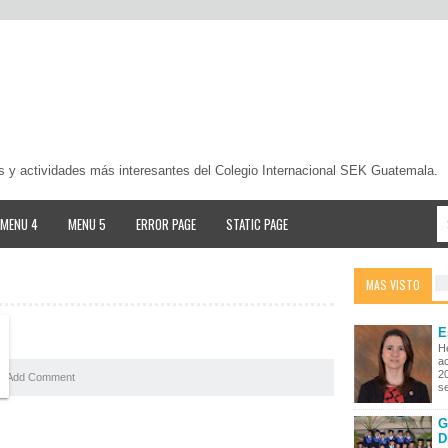
s y actividades más interesantes del Colegio Internacional SEK Guatemala.
MENU 4
MENU 5
ERROR PAGE
STATIC PAGE
MAS VISTO
E
A
He
ac
20
Add Comment
se
G
D