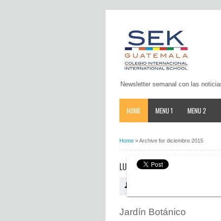
Newsletter semanal con las noticia
HOME
MENU 1
MENU 2
Home
»
Archive for diciembre 2015
LUGARES PARA VISITAR EN FAMILI
Antonio.gonzalez
11:57 a.m.
Jardín Botánico