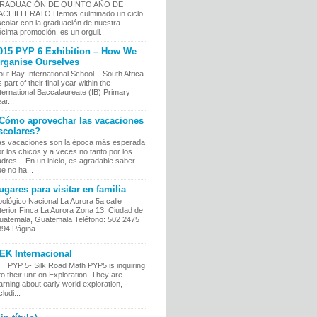
RADUACIÓN DE QUINTO AÑO DE
ACHILLERATO Hemos culminado un ciclo
colar con la graduación de nuestra
cima promoción, es un orgull...
015 PYP 6 Exhibition – How We
rganise Ourselves
ut Bay International School – South Africa
 part of their final year within the
ternational Baccalaureate (IB) Primary
ar...
Cómo aprovechar las vacaciones
scolares?
as vacaciones son la época más esperada
r los chicos y a veces no tanto por los
adres. En un inicio, es agradable saber
e no ha...
ugares para visitar en familia
ológico Nacional La Aurora 5a calle
terior Finca La Aurora Zona 13, Ciudad de
uatemala, Guatemala Teléfono: 502 2475
94 Página...
EK Internacional
YP 5- Silk Road Math PYP5 is inquiring
to their unit on Exploration. They are
arning about early world exploration,
cludi...