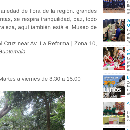
G
B
es
ariedad de flora de la región, grandes
dé
tas, se respira tranquilidad, paz, todo
2
O
raleza, aquí también está el Museo de
Ho
As
In
Ye
al Cruz near Av. La Reforma | Zona 10,
¿
Guatemala
e
L
po
p
qu
L
Martes a viernes de 8:30 a 15:00
Zo
In
G
08
S
P
in
le
in