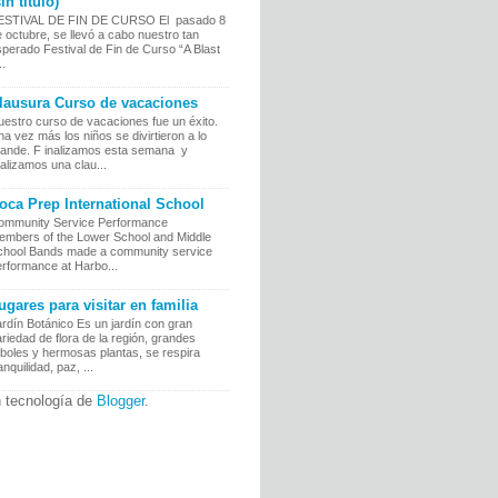
sin título)
ESTIVAL DE FIN DE CURSO El pasado 8
 octubre, se llevó a cabo nuestro tan
perado Festival de Fin de Curso “A Blast
..
lausura Curso de vacaciones
uestro curso de vacaciones fue un éxito.
a vez más los niños se divirtieron a lo
rande. F inalizamos esta semana y
alizamos una clau...
oca Prep International School
ommunity Service Performance
embers of the Lower School and Middle
chool Bands made a community service
erformance at Harbo...
ugares para visitar en familia
rdín Botánico Es un jardín con gran
riedad de flora de la región, grandes
boles y hermosas plantas, se respira
anquilidad, paz, ...
 tecnología de
Blogger
.