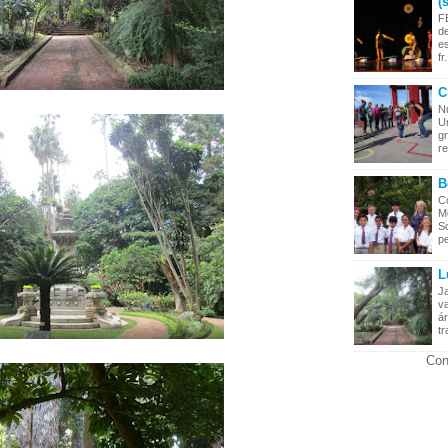
(
F
de
es
fr.
C
N
Un
g
re
B
C
M
S
p
L
Ja
va
ár
tr
Con