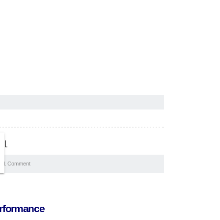
OOL
1 Comment
rformance